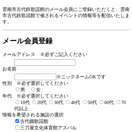
雲南市古代鉄歌謡館のメール会員にご登録いただくと、雲南
市古代鉄歌謡館で催されるイベントの情報等を配信いたしま
す。
メール会員登録
メールアドレス
※必ずご記入ください
お名前
※ニックネームOKです
性別
※必ず選択してください
男
女
年代
※必ず選択してください
10代
20代
30代
40代
50代
60代
70
代以上
情報を希望される施設の選択
古代鐵歌謡館
三刀屋文化体育館アスパル