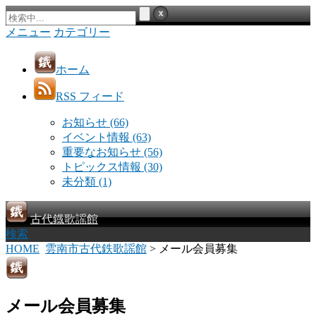
メニュー
カテゴリー
ホーム
RSS フィード
お知らせ
(66)
イベント情報
(63)
重要なお知らせ
(56)
トピックス情報
(30)
未分類
(1)
古代鐡歌謡館
検索
HOME
雲南市古代鉄歌謡館
> メール会員募集
メール会員募集