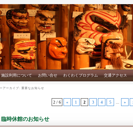
艶謡
施設利用について
お問い合せ
わくわくプログラム
交通アクセス
ーアーカイブ:
重要なお知らせ
2 / 6
«
1
2
3
4
5
...
»
臨時休館のお知らせ