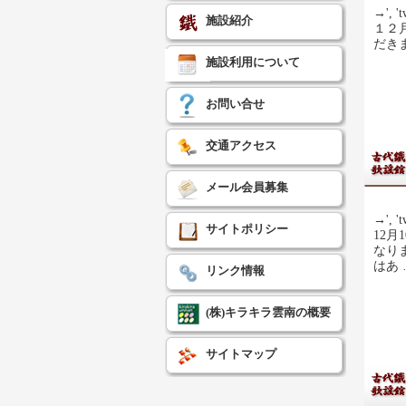
→', 't
施設紹介
１２
だき
施設利用について
お問い合せ
交通アクセス
メール会員募集
→', 't
サイトポリシー
12
なり
はあ
リンク情報
(株)キラキラ雲南の概要
サイトマップ