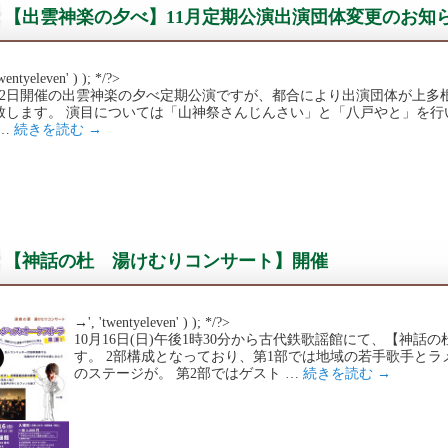
【出雲神楽の夕べ】11月定期公演出演団体変更のお知
wentyeleven' ) ); */?>
月12日開催の出雲神楽の夕べ定期公演ですが、都合により出演団体が上
致します。 演目については「山神祭さんじんさい」と「八戸やと」を行
 …
続きを読む
→
【神話の杜 湯けむりコンサート】開催
→', 'twentyeleven' ) ); */?>
10月16日(日)午後1時30分から古代鉄歌謡館にて、【神
す。 2部構成となっており、第1部では地域の若手歌手と
のステージが。 第2部ではゲスト …
続きを読む
→