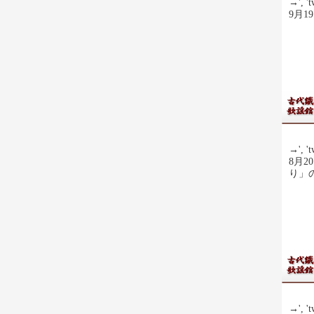
→', 't
9月
→', 't
8月
り」の
→', 't