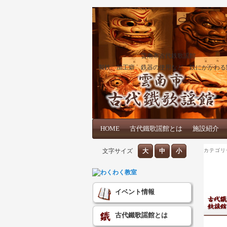
雲南市古代鉄歌謡館
製鉄、加工癖、鉄器の使用など、鉄にかかわる
メインコンテンツへ移動
サブコンテンツへ移動
HOME
メインメニュー
古代鐵歌謡館とは
施設紹介
文字サイズ
大
中
小
カテゴリ
イベント情報
古代鐵歌謡館とは