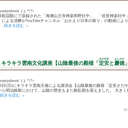
wentyeleven' ) ); */?>
鉄歌謡館にて収録された「海潮山王寺神楽和野社中」、「佐世神楽社中
」による演舞がYouTubeチャンネル「おかえり日本の祭り」の動画によ
 …
続きを読む
→
さだやす
よしのり
キラキラ雲南文化講座【山陰最後の殿様「
定安
と
慶徳
wentyeleven' ) ); */?>
月20日(日)にキラキラ雲南主催による講演会【山陰最後の殿様「定安さ
から明治維新にかけて、山陰の歴史もまた動乱期を迎えました。 大きく
続きを読む
→
カ