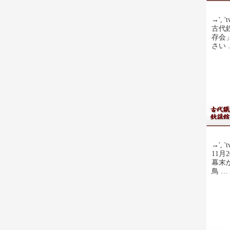
→', 't
古代
存会
さい
→', 't
11
幕末
鳥 …