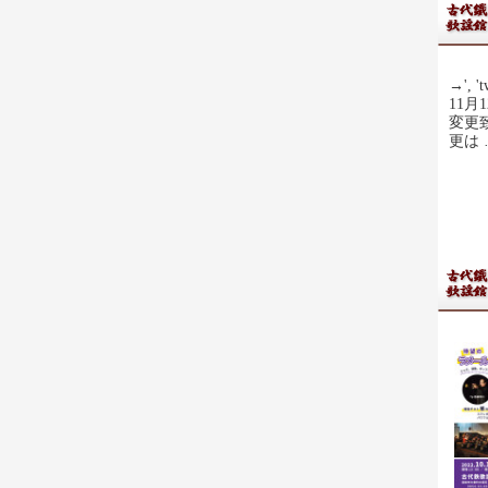
→', 't
11
変更
更は