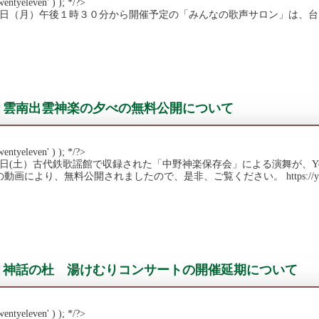
wentyeleven' ) ); */?>
19日（月）午後１時３０分から開催予定の「みんなの歌声サロン」は、
雲南出雲神楽の夕べの無料公開について
wentyeleven' ) ); */?>
20日(土）古代鉄歌謡館で収録された「中野神楽保存会」による演舞が、Yo
動画により、無料公開されましたので、是非、ご覧ください。 https://youtu
神話の杜 湯けむりコンサートの開催延期について
wentyeleven' ) ); */?>