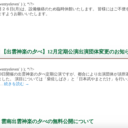
wentyeleven' ) ); */?>
月２６日(月)は、設備修繕のため臨時休館いたします。 皆様にはご不
ますようお願いいたします。
【出雲神楽の夕べ】12月定期公演出演団体変更のお知
wentyeleven' ) ); */?>
月10日開催の出雲神楽の夕べ定期公演ですが、都合により出演団体が須
ました。 演目については「柴佐しばさ」と「日本武やまとだけ」を行い
 …
続きを読む
→
雲南出雲神楽の夕べの無料公開について