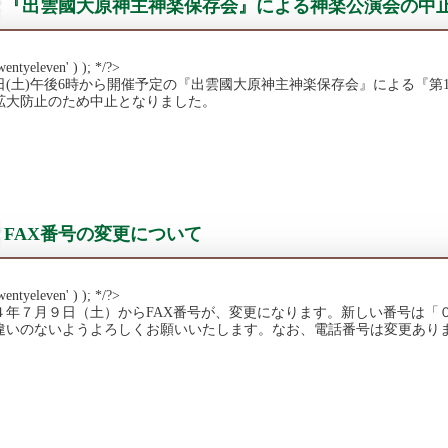
『出雲國大原神主神楽保存会』による神楽公演会の中
wentyeleven' ) ); */?>
2日(土)午後6時から開催予定の『出雲國大原神主神楽保存会』による『第
拡大防止のため中止となりました。
FAX番号の変更について
wentyeleven' ) ); */?>
４年７月９日（土）からFAX番号が、変更になります。新しい番号は「
違いのないようよろしくお願いいたします。なお、電話番号は変更あり