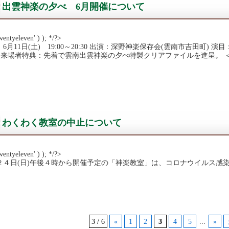
出雲神楽の夕べ 6月開催について
wentyeleven' ) ); */?>
6月11日(土) 19:00～20:30 出演：深野神楽保存会(雲南市吉田町) 
」 来場者特典：先着で雲南出雲神楽の夕べ特製クリアファイルを進呈。 ＜
わくわく教室の中止について
wentyeleven' ) ); */?>
２４日(日)午後４時から開催予定の「神楽教室」は、コロナウイルス感
3 / 6
«
1
2
3
4
5
...
»