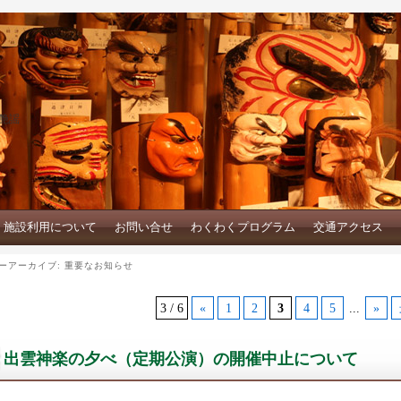
艶謡
施設利用について
お問い合せ
わくわくプログラム
交通アクセス
ーアーカイブ:
重要なお知らせ
3 / 6
«
1
2
3
4
5
...
»
出雲神楽の夕べ（定期公演）の開催中止について