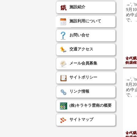
→', 't
施設紹介
9月
め中
で、
施設利用について
お問い合せ
交通アクセス
メール会員募集
サイトポリシー
→', 't
8月
め中
リンク情報
で、
(株)キラキラ雲南の概要
サイトマップ