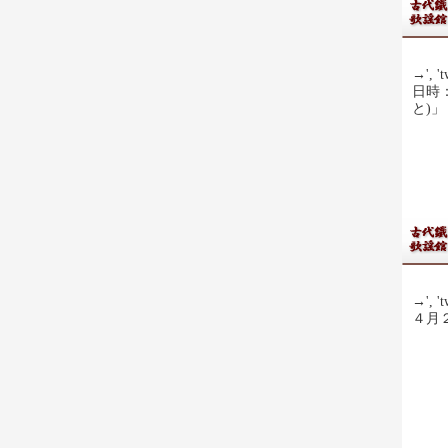
→', 't
日時：
と)
→', 't
４月