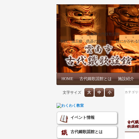
雲南市古代鉄歌謡館
製鉄、加工癖、鉄器の使用など、鉄にかかわる
メインコンテンツへ移動
サブコンテンツへ移動
HOME
メインメニュー
古代鐵歌謡館とは
施設紹介
文字サイズ
大
中
小
カテゴリ
イベント情報
古代鐵歌謡館とは