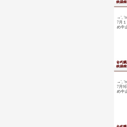
→', 't
7月
め中
→', 't
7月
め中