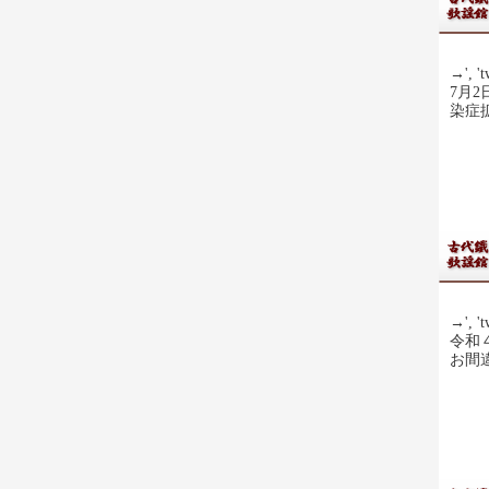
→', 't
7月
染症
→', 't
令和
お間