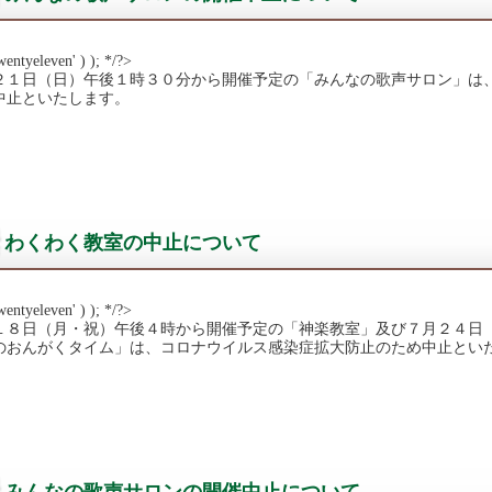
wentyeleven' ) ); */?>
２１日（日）午後１時３０分から開催予定の「みんなの歌声サロン」は
中止といたします。
わくわく教室の中止について
wentyeleven' ) ); */?>
１８日（月・祝）午後４時から開催予定の「神楽教室」及び７月２４日
のおんがくタイム」は、コロナウイルス感染症拡大防止のため中止とい