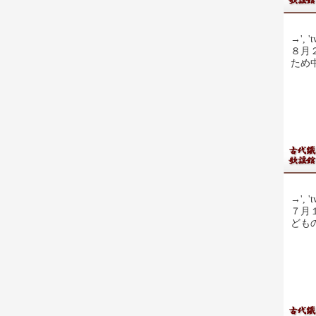
→', 't
８月
ため
→', 't
７月
ども