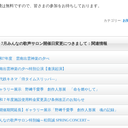
費は無料ですので、皆さまの参加をお待ちしております。
カテゴリー:
お
7月みんなの歌声サロン開催日変更につきまして：関連情報
和7年度 雲南出雲神楽の夕べ
南出雲神楽の夕べ特別公演【逢演起演】
代鉄キネマ「侍タイムスリッパ―」
ャラリー展示 野﨑千愛季 創作人形展 「命を燃やして」
和７年度施設使用料金変更及び条例改正のお知らせ
開催期間延長】ギャラリー展示「野﨑千愛季 創作人形展 魂の記録」
んなの歌声サロン特別編～松田誠 SPRING CONCERT～