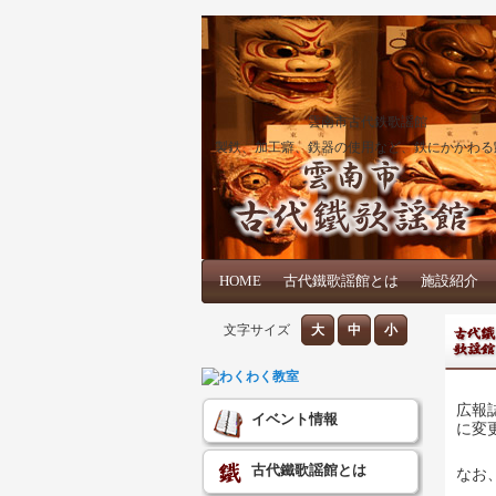
雲南市古代鉄歌謡館
製鉄、加工癖、鉄器の使用など、鉄にかかわる
メインコンテンツへ移動
サブコンテンツへ移動
HOME
メインメニュー
古代鐵歌謡館とは
施設紹介
文字サイズ
大
中
小
広報
イベント情報
に変
古代鐵歌謡館とは
なお