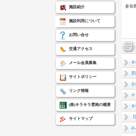
参加
施設紹介
施設利用について
お問い合せ
交通アクセス
令
メール会員募集
雲
サイトポリシー
古
リンク情報
ギ
(株)キラキラ雲南の概要
令
【
サイトマップ
み